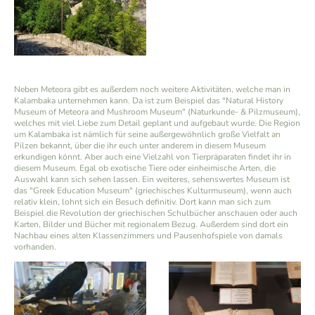
Neben Meteora gibt es außerdem noch weitere Aktivitäten, welche man in
Kalambaka unternehmen kann. Da ist zum Beispiel das "Natural History
Museum of Meteora and Mushroom Museum" (Naturkunde- & Pilzmuseum),
welches mit viel Liebe zum Detail geplant und aufgebaut wurde. Die Region
um Kalambaka ist nämlich für seine außergewöhnlich große Vielfalt an
Pilzen bekannt, über die ihr euch unter anderem in diesem Museum
erkundigen könnt. Aber auch eine Vielzahl von Tierpräparaten findet ihr in
diesem Museum. Egal ob exotische Tiere oder einheimische Arten, die
Auswahl kann sich sehen lassen. Ein weiteres, sehenswertes Museum ist
das "Greek Education Museum" (griechisches Kulturmuseum), wenn auch
relativ klein, lohnt sich ein Besuch definitiv. Dort kann man sich zum
Beispiel die Revolution der griechischen Schulbücher anschauen oder auch
Karten, Bilder und Bücher mit regionalem Bezug. Außerdem sind dort ein
Nachbau eines alten Klassenzimmers und Pausenhofspiele von damals
vorhanden.