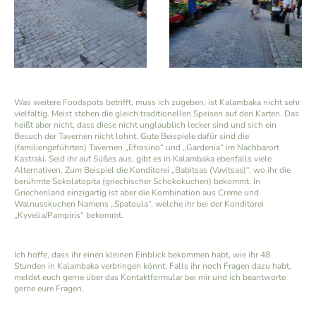
Was weitere Foodspots betrifft, muss ich zugeben, ist Kalambaka nicht sehr
vielfältig. Meist stehen die gleich traditionellen Speisen auf den Karten. Das
heißt aber nicht, dass diese nicht unglaublich lecker sind und sich ein
Besuch der Tavernen nicht lohnt. Gute Beispiele dafür sind die
(familiengeführten) Tavernen „Efrosino“ und „Gardenia“ im Nachbarort
Kastraki. Seid ihr auf Süßes aus, gibt es in Kalambaka ebenfalls viele
Alternativen. Zum Beispiel die Konditorei „Babitsas (Vavitsas)“, wo ihr die
berühmte Sokolatopita (griechischer Schokokuchen) bekommt. In
Griechenland einzigartig ist aber die Kombination aus Creme und
Walnusskuchen Namens „Spatoula“, welche ihr bei der Konditorei
„Kyvelia/Pampiris“ bekommt.
Ich hoffe, dass ihr einen kleinen Einblick bekommen habt, wie ihr 48
Stunden in Kalambaka verbringen könnt. Falls ihr noch Fragen dazu habt,
meldet euch gerne über das Kontaktformular bei mir und ich beantworte
gerne eure Fragen.