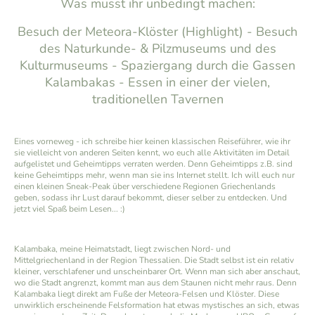
Was müsst ihr unbedingt machen:
Besuch der Meteora-Klöster (Highlight) - Besuch
des Naturkunde- & Pilzmuseums und des
Kulturmuseums - Spaziergang durch die Gassen
Kalambakas - Essen in einer der vielen,
traditionellen Tavernen
Eines vorneweg - ich schreibe hier keinen klassischen Reiseführer, wie ihr
sie vielleicht von anderen Seiten kennt, wo euch alle Aktivitäten im Detail
aufgelistet und Geheimtipps verraten werden. Denn Geheimtipps z.B. sind
keine Geheimtipps mehr, wenn man sie ins Internet stellt. Ich will euch nur
einen kleinen Sneak-Peak über verschiedene Regionen Griechenlands
geben, sodass ihr Lust darauf bekommt, dieser selber zu entdecken. Und
jetzt viel Spaß beim Lesen... :)
Kalambaka, meine Heimatstadt, liegt zwischen Nord- und
Mittelgriechenland in der Region Thessalien. Die Stadt selbst ist ein relativ
kleiner, verschlafener und unscheinbarer Ort. Wenn man sich aber anschaut,
wo die Stadt angrenzt, kommt man aus dem Staunen nicht mehr raus. Denn
Kalambaka liegt direkt am Fuße der Meteora-Felsen und Klöster. Diese
unwirklich erscheinende Felsformation hat etwas mystisches an sich, etwas