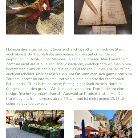
Hat man dies alles gemacht (oder auch nicht), sollte man sich die Stadt
auch abseits der Hauptstraße anschauen. Ich persönlich würde euch
empfehlen, in Richtung der Meteora-Felsen zu spazieren. Man kommt vom
Zentrum nicht auf alle Felsen, aber je nachdem, welchen Straßen man nimm,
kommt man ziemlich nah bis direkt an die Felsen ran. Für welche Route ihr
euch entscheidet, überlasse ich euch. Vor Ort kann man sich ganz einfach im
Tourismuszentrum informieren und sich auch eine Karte der Stadt holen.
Falls ihr das Glück habt, an einem Freitag in der Stadt zu sein, dürft ihr
übrigens nicht den großen Wochenmarkt verpassen. Dort findet ihr eine
riesige, frische/regionale/saisonale Auswahl an Produkten aller Art. Der
Markt beginnt früh morgens ab ca. 7/8 Uhr und ist meist gegen 12/13 Uhr
schon relativ leergekauft.