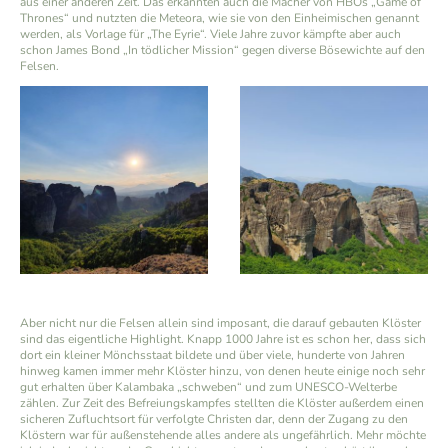
aus einer anderen Zeit. Das erkannten auch die Macher von HBOs „Game of
Thrones“ und nutzten die Meteora, wie sie von den Einheimischen genannt
werden, als Vorlage für „The Eyrie“. Viele Jahre zuvor kämpfte aber auch
schon James Bond „In tödlicher Mission“ gegen diverse Bösewichte auf den
Felsen.
Aber nicht nur die Felsen allein sind imposant, die darauf gebauten Klöster
sind das eigentliche Highlight. Knapp 1000 Jahre ist es schon her, dass sich
dort ein kleiner Mönchsstaat bildete und über viele, hunderte von Jahren
hinweg kamen immer mehr Klöster hinzu, von denen heute einige noch sehr
gut erhalten über Kalambaka „schweben“ und zum UNESCO-Welterbe
zählen. Zur Zeit des Befreiungskampfes stellten die Klöster außerdem einen
sicheren Zufluchtsort für verfolgte Christen dar, denn der Zugang zu den
Klöstern war für außenstehende alles andere als ungefährlich. Mehr möchte