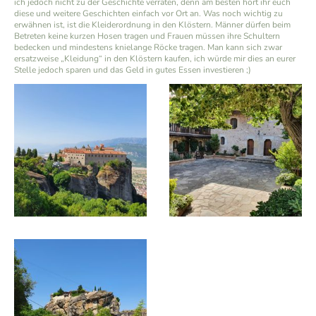
ich jedoch nicht zu der Geschichte verraten, denn am besten hört ihr euch
diese und weitere Geschichten einfach vor Ort an. Was noch wichtig zu
erwähnen ist, ist die Kleiderordnung in den Klöstern. Männer dürfen beim
Betreten keine kurzen Hosen tragen und Frauen müssen ihre Schultern
bedecken und mindestens knielange Röcke tragen. Man kann sich zwar
ersatzweise „Kleidung“ in den Klöstern kaufen, ich würde mir dies an eurer
Stelle jedoch sparen und das Geld in gutes Essen investieren ;)