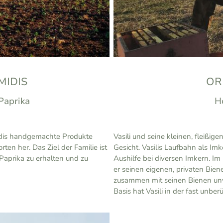
IDIS
OR
-Paprika
H
midis handgemachte Produkte
Vasili und seine kleinen, fleißi
rten her. Das Ziel der Familie ist
Gesicht. Vasilis Laufbahn als Im
-Paprika zu erhalten und zu
Aushilfe bei diversen Imkern. Im
er seinen eigenen, privaten Bie
zusammen mit seinen Bienen unv
Basis hat Vasili in der fast unbe