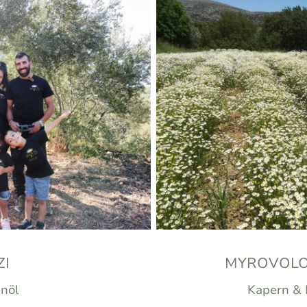
ZI
MYROVOLO
enöl
Kapern & 