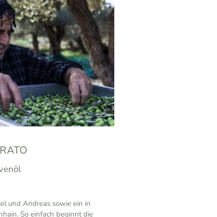
KRATO
venöl
el und Andreas sowie ein in
nhain. So einfach beginnt die